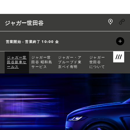
Skip to content
Link Open
ジャガー世田谷
営業開始 - 営業終了
10:00
金
ジャガー世
ジャガー世
ジャガー・ア
ジャガー
田谷新車セ
田谷 昭和島
プルーブド東
世田谷 
Link Open
ールス
サービス
京ベイ有明
について
Return to Nav