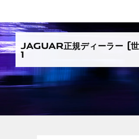
Skip to content
Return to Nav
JAGUAR正規ディーラー (世
1