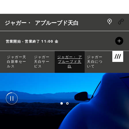
Skip to content
Link Open
ジャガー・ アプルーブド天白
営業開始 - 営業終了
11:00
金
ジャガー天
ジャガー
ジャガー・ ア
ジャガー
白新車セー
天白サー
プルーブド天
天白につ
Link Open
ルス
ビス
白
いて
Return to Nav