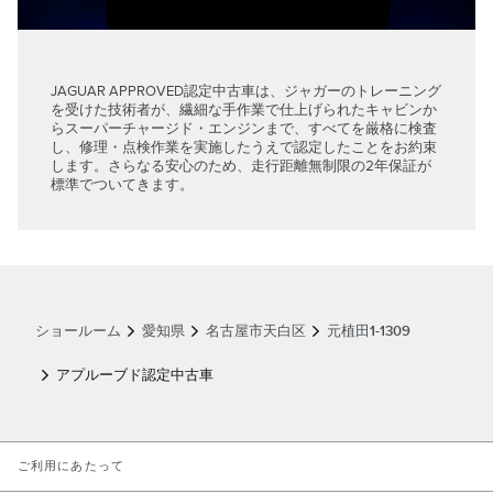
JAGUAR APPROVED認定中古車は、ジャガーのトレーニング
を受けた技術者が、繊細な手作業で仕上げられたキャビンか
らスーパーチャージド・エンジンまで、すべてを厳格に検査
し、修理・点検作業を実施したうえで認定したことをお約束
します。さらなる安心のため、走行距離無制限の2年保証が
標準でついてきます。
ショールーム
愛知県
名古屋市天白区
元植田1-1309
アプルーブド認定中古車
LINK OPENS IN NEW TAB
ご利用にあたって