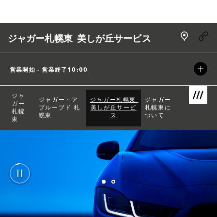
Skip to content
Link Open
ジャガー札幌東 美しが丘サービス
営業開始 - 営業終了
10:00
ジャ
ジャガー・ア
ジャガー札幌東 
ジャガー
ガー
Link Open
プルーブド 札
美しが丘サービ
札幌東に
札幌
幌東
ス
ついて
東
Return to Nav