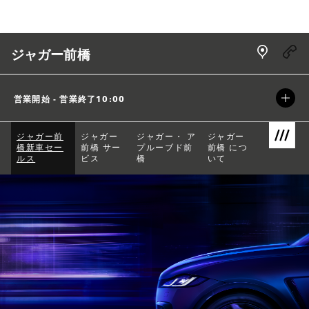
Skip to content
Link Open
ジャガー前橋
営業開始 - 営業終了
10:00
ジャガー前
ジャガー
ジャガー・ ア
ジャガー
橋新車セー
前橋 サー
プルーブド前
前橋 につ
Link Open
ルス
ビス
橋
いて
Return to Nav