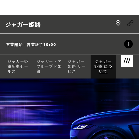
Skip to content
Link Open
ジャガー姫路
営業開始 - 営業終了
10:00
ジャガー姫
ジャガー・ア
ジャガー
ジャガー
路新車セー
プルーブド姫
姫路 サー
姫路 につ
Link Open
ルス
路
ビス
いて
Return to Nav